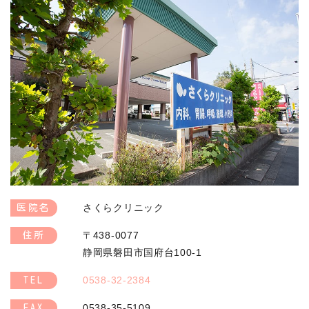
さくらクリニック
医院名
〒438-0077
住所
静岡県磐田市国府台100-1
0538-32-2384
TEL
0538-35-5109
FAX